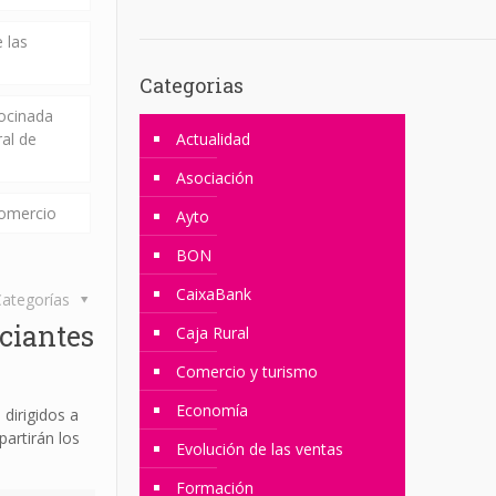
 las
Categorias
rocinada
ral de
Actualidad
Asociación
comercio
Ayto
BON
CaixaBank
ategorías
ciantes
Caja Rural
Comercio y turismo
Economía
dirigidos a
partirán los
Evolución de las ventas
Formación