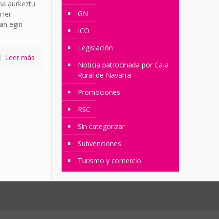
na aurkeztu
GN
rrei
an egin
ICO
Legislación
Leer más
Noticia patrocinada por Caja
Rural de Navarra
Promociones
RSC
Sin categorizar
Subvenciones
Turismo y comercio