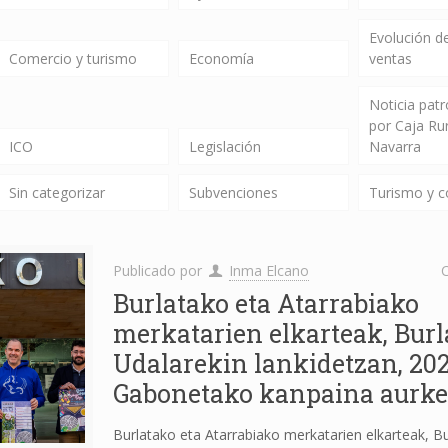
Evolución de
Comercio y turismo
Economía
ventas
Noticia pat
por Caja Ru
ICO
Legislación
Navarra
Sin categorizar
Subvenciones
Turismo y 
Publicado por
Inma Elcano
C
Burlatako eta Atarrabiako
merkatarien elkarteak, Burl
Udalarekin lankidetzan, 20
Gabonetako kanpaina aurke
Burlatako eta Atarrabiako merkatarien elkarteak, B