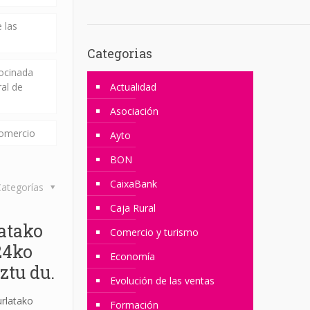
 las
Categorias
rocinada
ral de
Actualidad
Asociación
comercio
Ayto
BON
CaixaBank
ategorías
Caja Rural
atako
Comercio y turismo
24ko
Economía
ztu du.
Evolución de las ventas
urlatako
Formación