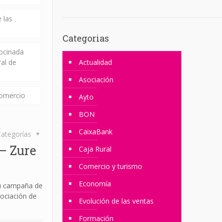
 las
Categorias
rocinada
ral de
Actualidad
Asociación
comercio
Ayto
BON
CaixaBank
ategorías
– Zure
Caja Rural
Comercio y turismo
Economía
su campaña de
sociación de
Evolución de las ventas
Formación