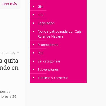
Leer más
GN
ICO
Legislación
Noticia patrocinada por Caja
Rural de Navarra
Promociones
ategorías
RSC
a quita
Sin categorizar
ando en
Subvenciones
Turismo y comercio
ntes de
riores a 5€