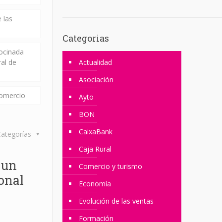
 las
Categorias
rocinada
ral de
Actualidad
Asociación
comercio
Ayto
BON
CaixaBank
ategorías
Caja Rural
 un
Comercio y turismo
onal
Economía
Evolución de las ventas
Formación