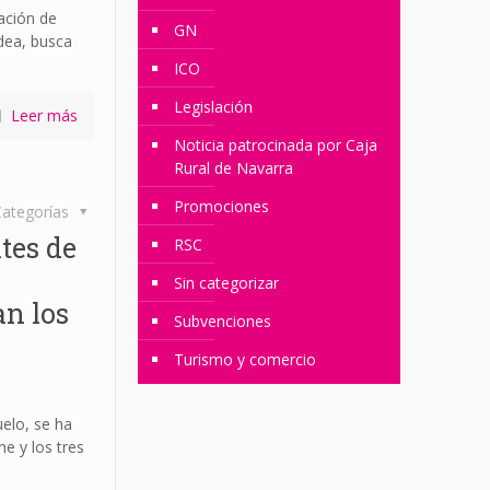
ación de
GN
dea, busca
ICO
Legislación
Leer más
Noticia patrocinada por Caja
Rural de Navarra
Promociones
ategorías
tes de
RSC
Sin categorizar
n los
Subvenciones
Turismo y comercio
uelo, se ha
ne y los tres