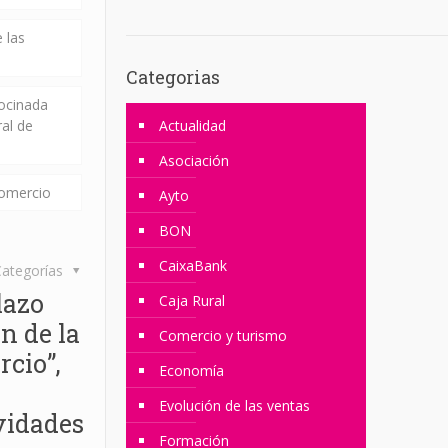
 las
Categorias
rocinada
ral de
Actualidad
Asociación
comercio
Ayto
BON
CaixaBank
ategorías
lazo
Caja Rural
ón de la
Comercio y turismo
rcio”,
Economía
Evolución de las ventas
vidades
Formación