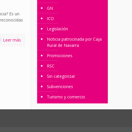
GN
ncia? Es un
ICO
 reconocidas
Legislación
Noticia patrocinada por Caja
Leer más
Rural de Navarra
Promociones
RSC
Sin categorizar
Subvenciones
Turismo y comercio