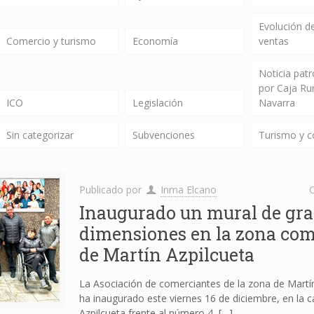
Evolución de
Comercio y turismo
Economía
ventas
Noticia pat
por Caja Ru
ICO
Legislación
Navarra
Sin categorizar
Subvenciones
Turismo y 
Publicado por
Inma Elcano
C
Inaugurado un mural de gr
dimensiones en la zona com
de Martín Azpilcueta
La Asociación de comerciantes de la zona de Martín
ha inaugurado este viernes 16 de diciembre, en la c
Azpilcueta frente al número 4,
[…]