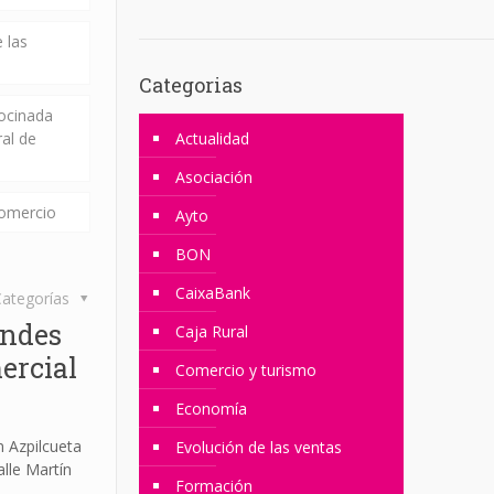
 las
Categorias
rocinada
ral de
Actualidad
Asociación
comercio
Ayto
BON
CaixaBank
ategorías
andes
Caja Rural
ercial
Comercio y turismo
Economía
 Azpilcueta
Evolución de las ventas
alle Martín
Formación