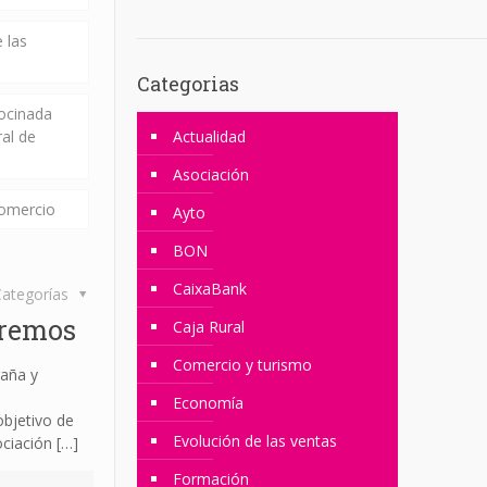
 las
Categorias
rocinada
ral de
Actualidad
Asociación
comercio
Ayto
BON
CaixaBank
ategorías
iremos
Caja Rural
Comercio y turismo
gaña y
Economía
bjetivo de
Evolución de las ventas
ociación
[…]
Formación