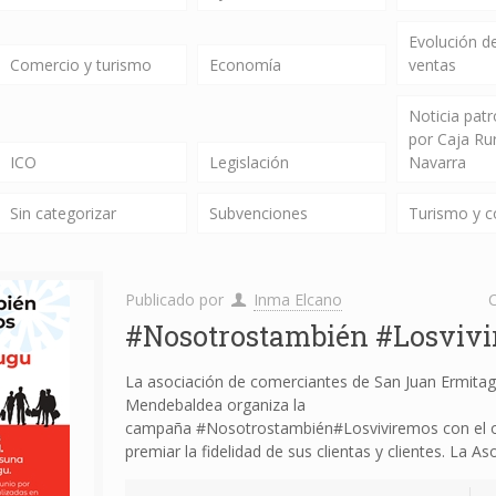
Evolución de
Comercio y turismo
Economía
ventas
Noticia pat
por Caja Ru
ICO
Legislación
Navarra
Sin categorizar
Subvenciones
Turismo y 
Publicado por
Inma Elcano
C
#Nosotrostambién #Losviv
La asociación de comerciantes de San Juan Ermita
Mendebaldea organiza la
campaña #Nosotrostambién#Losviviremos con el o
premiar la fidelidad de sus clientas y clientes. La As