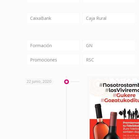
CaixaBank
Caja Rural
Formación
GN
Promociones
RSC
22 junio, 2020