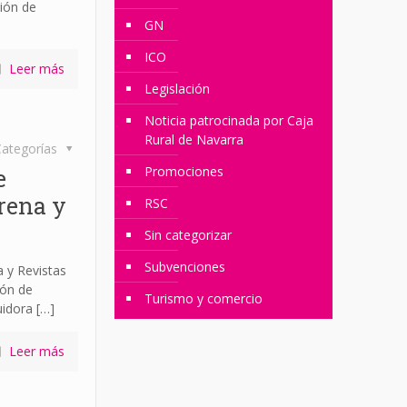
ción de
GN
ICO
Leer más
Legislación
Noticia patrocinada por Caja
Rural de Navarra
ategorías
Promociones
e
prena y
RSC
Sin categorizar
Subvenciones
a y Revistas
ión de
Turismo y comercio
uidora
[…]
Leer más