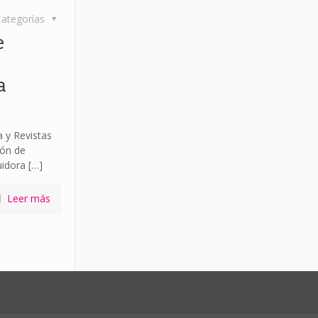
ategorías
e
a
a y Revistas
ón de
uidora
[…]
Leer más