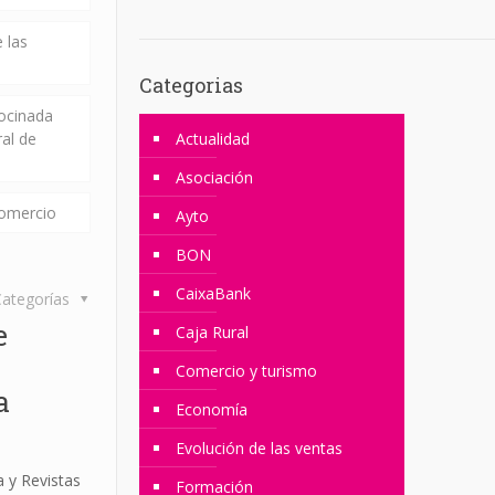
 las
Categorias
rocinada
ral de
Actualidad
Asociación
comercio
Ayto
BON
CaixaBank
ategorías
e
Caja Rural
Comercio y turismo
a
Economía
Evolución de las ventas
a y Revistas
Formación