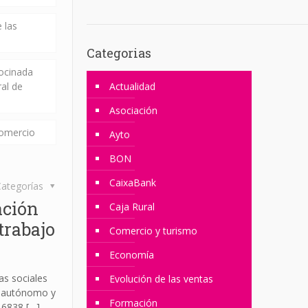
 las
Categorias
rocinada
ral de
Actualidad
Asociación
comercio
Ayto
BON
CaixaBank
ategorías
ación
Caja Rural
trabajo
Comercio y turismo
Economía
as sociales
Evolución de las ventas
jo autónomo y
Formación
0-6838
[…]