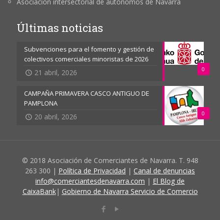
Asociación intersectorial de autónomos de Navarra
Últimas noticias
Subvenciones para el fomento y gestión de
colectivos comerciales minoristas de 2026
0
21 abril, 2026
CAMPAÑA PRIMAVERA CASCO ANTIGUO DE
PAMPLONA
0
20 abril, 2026
© 2018 Asociación de Comerciantes de Navarra. T. 948
263 300 |
Política de Privacidad
|
Canal de denuncias
info@comerciantesdenavarra.com
|
El Blog de
CaixaBank
|
Gobierno de Navarra Servicio de Comercio