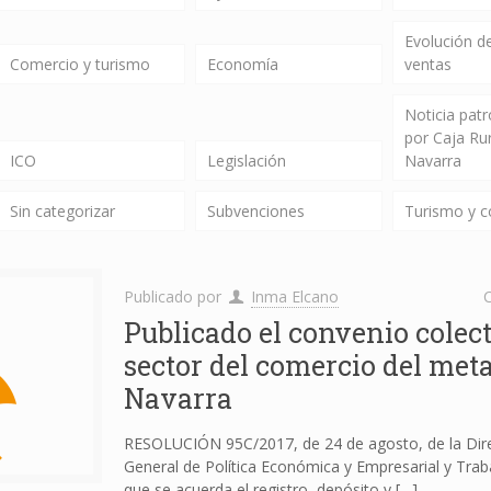
Evolución de
Comercio y turismo
Economía
ventas
Noticia pat
por Caja Ru
ICO
Legislación
Navarra
Sin categorizar
Subvenciones
Turismo y 
Publicado por
Inma Elcano
C
Publicado el convenio colect
sector del comercio del meta
Navarra
RESOLUCIÓN 95C/2017, de 24 de agosto, de la Dir
General de Política Económica y Empresarial y Traba
que se acuerda el registro, depósito y
[…]