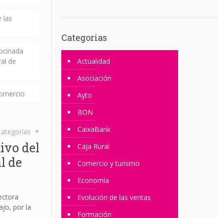
 las
Categorias
rocinada
ral de
Actualidad
Asociación
comercio
Ayto
BON
CaixaBank
ategorías
ivo del
Caja Rural
l de
Comercio y turismo
Economía
ectora
Evolución de las ventas
jo, por la
Formación