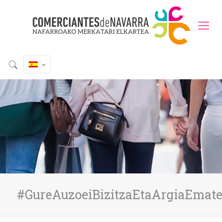
#GureAuzoeiBizitzaEtaArgiaEmat