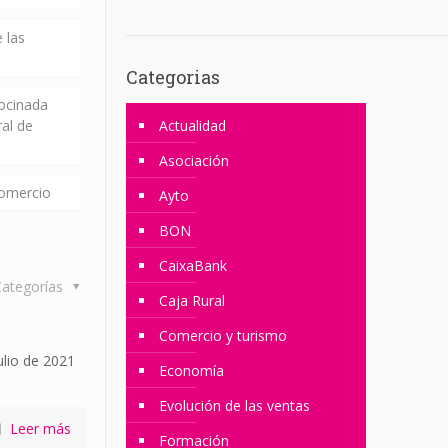
 las
Categorias
rocinada
ral de
Actualidad
Asociación
comercio
Ayto
BON
CaixaBank
ategorías
Caja Rural
Comercio y turismo
ulio de 2021
Economía
Evolución de las ventas
Leer más
Formación