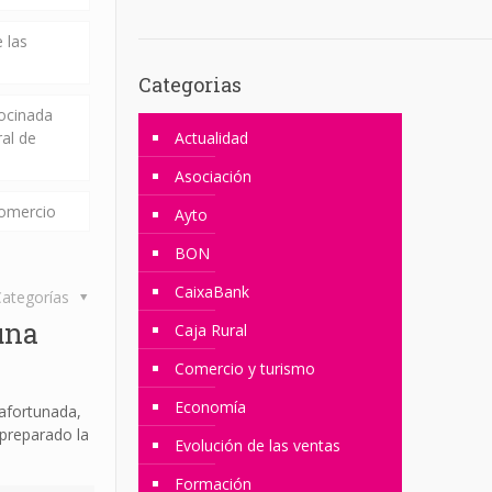
 las
Categorias
rocinada
ral de
Actualidad
Asociación
comercio
Ayto
BON
CaixaBank
ategorías
una
Caja Rural
Comercio y turismo
Economía
afortunada,
preparado la
Evolución de las ventas
Formación