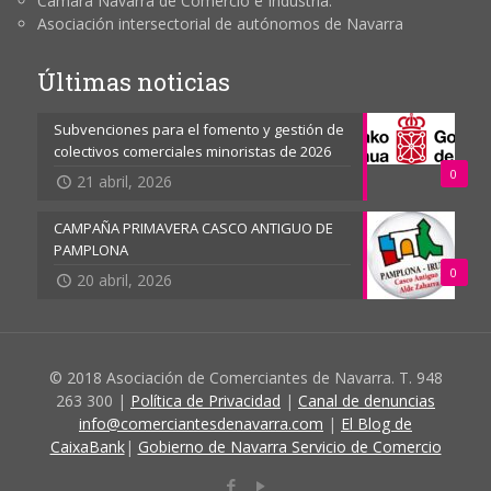
Cámara Navarra de Comercio e Industria.
Asociación intersectorial de autónomos de Navarra
Últimas noticias
Subvenciones para el fomento y gestión de
colectivos comerciales minoristas de 2026
0
21 abril, 2026
CAMPAÑA PRIMAVERA CASCO ANTIGUO DE
PAMPLONA
0
20 abril, 2026
© 2018 Asociación de Comerciantes de Navarra. T. 948
263 300 |
Política de Privacidad
|
Canal de denuncias
info@comerciantesdenavarra.com
|
El Blog de
CaixaBank
|
Gobierno de Navarra Servicio de Comercio