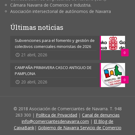
Cámara Navarra de Comercio e Industria.
Asociación intersectorial de autónomos de Navarra
Últimas noticias
Subvenciones para el fomento y gestión de
colectivos comerciales minoristas de 2026
0
21 abril, 2026
CAMPAÑA PRIMAVERA CASCO ANTIGUO DE
PAMPLONA
0
20 abril, 2026
© 2018 Asociación de Comerciantes de Navarra. T. 948
263 300 |
Política de Privacidad
|
Canal de denuncias
info@comerciantesdenavarra.com
|
El Blog de
CaixaBank
|
Gobierno de Navarra Servicio de Comercio