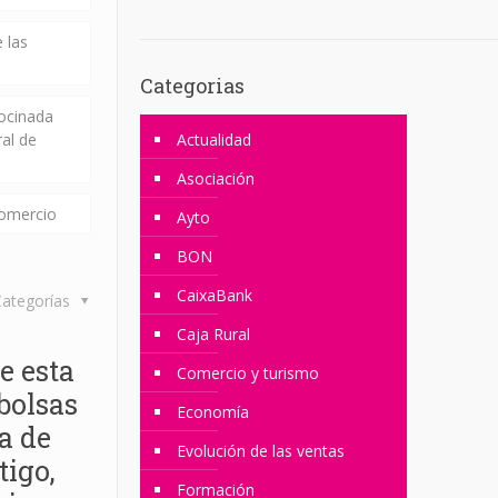
 las
Categorias
rocinada
ral de
Actualidad
Asociación
comercio
Ayto
BON
CaixaBank
ategorías
Caja Rural
e esta
Comercio y turismo
bolsas
Economía
a de
Evolución de las ventas
igo,
Formación