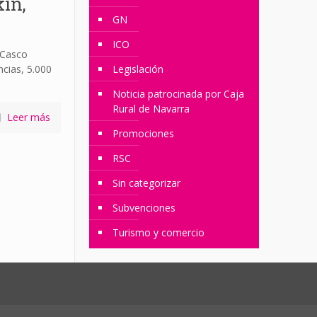
kin,
GN
ICO
 Casco
ncias, 5.000
Legislación
Noticia patrocinada por Caja
Rural de Navarra
Leer más
Promociones
RSC
Sin categorizar
Subvenciones
Turismo y comercio