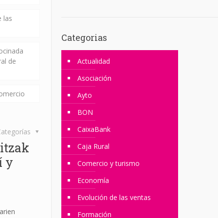
 las
Categorias
rocinada
ral de
Actualidad
Asociación
comercio
Ayto
BON
CaixaBank
ategorías
itzak
Caja Rural
í y
Comercio y turismo
Economía
Evolución de las ventas
arien
Formación