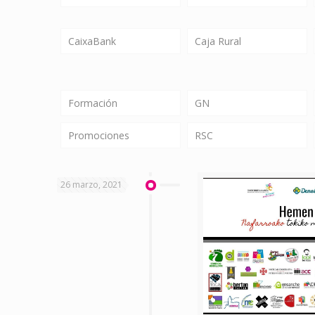
CaixaBank
Caja Rural
Formación
GN
Promociones
RSC
26 marzo, 2021