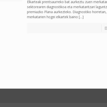
Elkarteak prentsaurreko bat aurkeztu zuen merkatar
sektorearen diagnostikoa eta merkataritzari lagunt
premiazko Plana aurkezteko. Diagnostiko horretan
merkatarien hogei elkartek baino
[…]