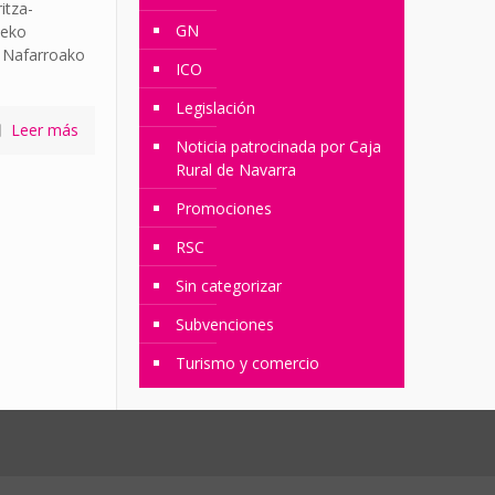
itza-
GN
zeko
, Nafarroako
ICO
Legislación
Leer más
Noticia patrocinada por Caja
Rural de Navarra
Promociones
RSC
Sin categorizar
Subvenciones
Turismo y comercio